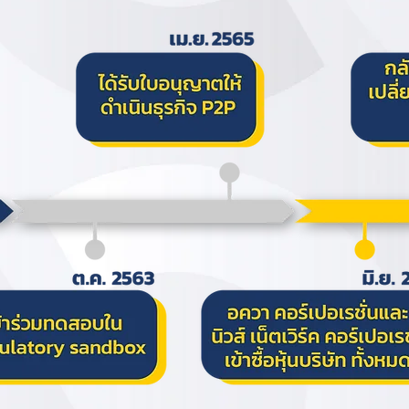
Empower
local
families
Our CSA